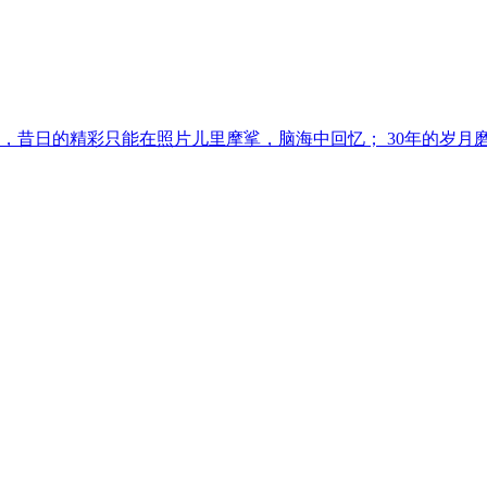
飞，昔日的精彩只能在照片儿里摩挲，脑海中回忆； 30年的岁月磨