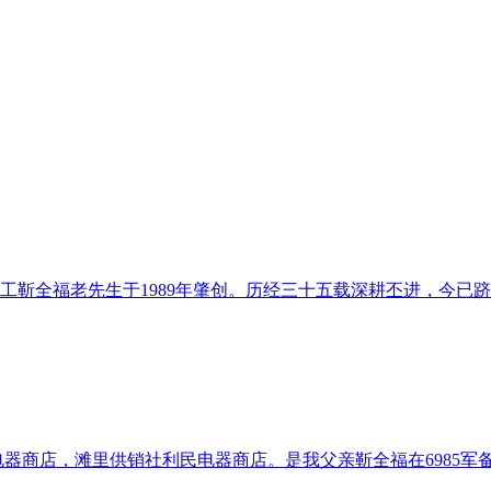
工靳全福老先生于1989年肇创。历经三十五载深耕丕进，今已跻
商店，滩里供销社利民电器商店。是我父亲靳全福在6985军备工厂退