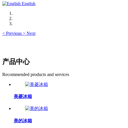
English
<
Previous
>
Next
产品中心
Recommended products and services
美菱冰箱
美的冰箱