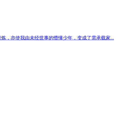
炼，亦使我由未经世事的懵懂少年，变成了需承载家...