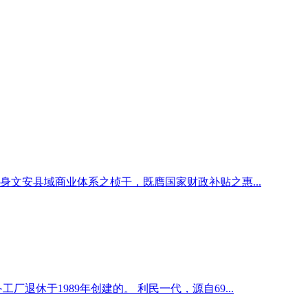
身文安县域商业体系之桢干，既膺国家财政补贴之惠...
休于1989年创建的。 利民一代，源自69...